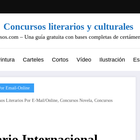
Concursos literarios y culturales
os.com – Una guía gratuita con bases completas de certámene
intura
Carteles
Cortos
Vídeo
Ilustración
Es
Por Email-Online
,
,
os Literarios Por E-Mail/online
Concursos Novela
Concursos
rio Internacional