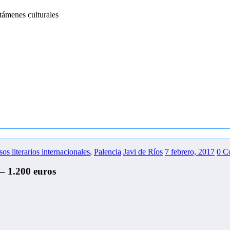
támenes culturales
os literarios internacionales
,
Palencia
Javi de Ríos
7 febrero, 2017
0 C
– 1.200 euros