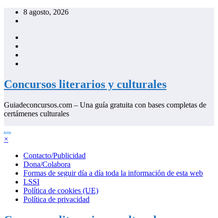
Saltar
8 agosto, 2026
al
contenido
Concursos literarios y culturales
Guiadeconcursos.com – Una guía gratuita con bases completas de
certámenes culturales
×
Contacto/Publicidad
Dona/Colabora
Formas de seguir día a día toda la información de esta web
LSSI
Política de cookies (UE)
Política de privacidad