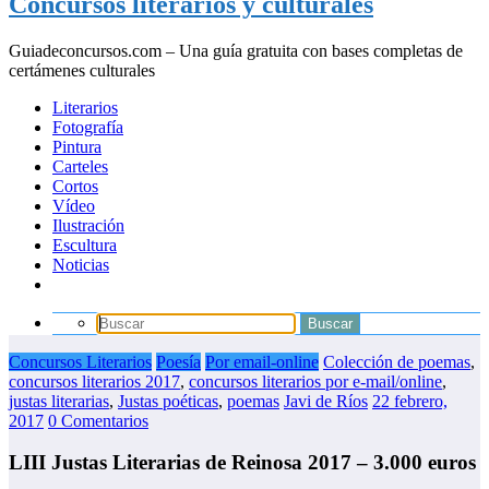
Concursos literarios y culturales
Guiadeconcursos.com – Una guía gratuita con bases completas de
certámenes culturales
Literarios
Fotografía
Pintura
Carteles
Cortos
Vídeo
Ilustración
Escultura
Noticias
Concursos Literarios
Poesía
Por email-online
Colección de poemas
,
concursos literarios 2017
,
concursos literarios por e-mail/online
,
justas literarias
,
Justas poéticas
,
poemas
Javi de Ríos
22 febrero,
2017
0 Comentarios
LIII Justas Literarias de Reinosa 2017 – 3.000 euros