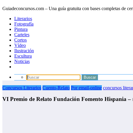
Guiadeconcursos.com – Una guía gratuita con bases completas de cer
Literarios
Fotografía
Pintura
Carteles
Cortos
Vídeo
Ilustración
Escultura
Noticias
Concursos Literarios
Cuento-Relato
Por email-online
concursos litera
VI Premio de Relato Fundación Fomento Hispania – 