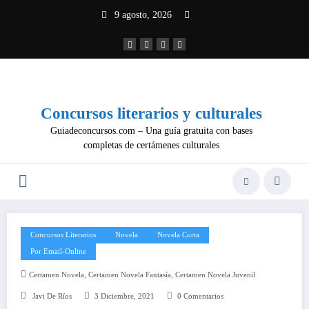
Saltar
9 agosto, 2026
al
contenido
Concursos literarios y culturales
Guiadeconcursos.com – Una guía gratuita con bases
completas de certámenes culturales
Concursos Literarios
Novela
Novela Corta
Por Email-Online
,
,
Certamen Novela
Certamen Novela Fantasía
Certamen Novela Juvenil
Javi De Ríos
3 Diciembre, 2021
0 Comentarios