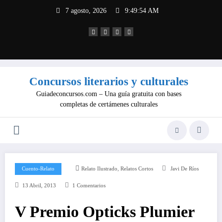
Saltar
7 agosto, 2026
9:49:55 AM
al
contenido
Concursos literarios y culturales
Guiadeconcursos.com – Una guía gratuita con bases
completas de certámenes culturales
,
Cuento-Relato
Relato Ilustrado
Relatos Cortos
Javi De Ríos
13 Abril, 2013
1 Comentarios
V Premio Opticks Plumier