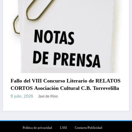
de RELATOS
rrevelilla
Fallo del III Certamen de Pintura Rá
Bautista Martínez del Mazo
7 julio, 2026
Javi de Ríos