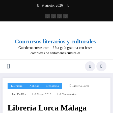
Saltar
9 agosto, 2026
al
contenido
Concursos literarios y culturales
Guiadeconcursos.com – Una guía gratuita con bases
completas de certámenes culturales
Literatura
Noticias
Tecnología
Librería Lorca
Javi De Ríos
6 Mayo, 2018
0 Comentarios
Librería Lorca Málaga