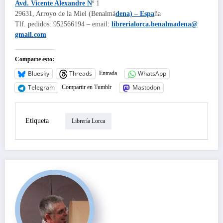
Avd. Vicente Alexandre N
º 1
29631, Arroyo de la Miel (Benalmá
dena) – Espa
ña
Tlf. pedidos: 952566194 – email:
librerialorca.benalmadena@
gmail.com
Comparte esto:
Bluesky
Threads
WhatsApp
Entrada
Telegram
Mastodon
Compartir en Tumblr
Etiqueta
Librería Lorca