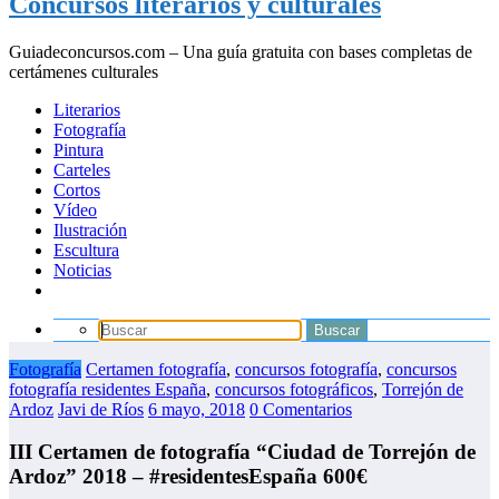
Concursos literarios y culturales
Guiadeconcursos.com – Una guía gratuita con bases completas de
certámenes culturales
Literarios
Fotografía
Pintura
Carteles
Cortos
Vídeo
Ilustración
Escultura
Noticias
Fotografía
Certamen fotografía
,
concursos fotografía
,
concursos
fotografía residentes España
,
concursos fotográficos
,
Torrejón de
Ardoz
Javi de Ríos
6 mayo, 2018
0 Comentarios
III Certamen de fotografía “Ciudad de Torrejón de
Ardoz” 2018 – #residentesEspaña 600€