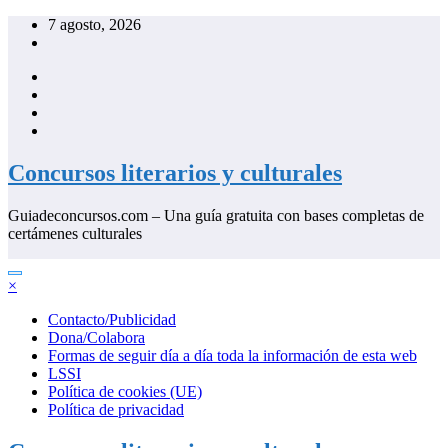
Saltar
7 agosto, 2026
al
contenido
Concursos literarios y culturales
Guiadeconcursos.com – Una guía gratuita con bases completas de
certámenes culturales
×
Contacto/Publicidad
Dona/Colabora
Formas de seguir día a día toda la información de esta web
LSSI
Política de cookies (UE)
Política de privacidad