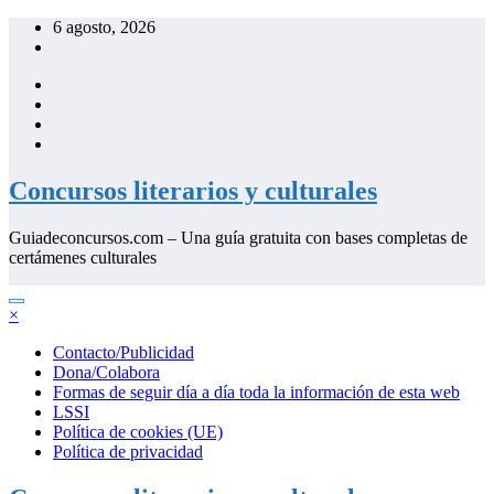
Saltar
6 agosto, 2026
al
contenido
Concursos literarios y culturales
Guiadeconcursos.com – Una guía gratuita con bases completas de
certámenes culturales
×
Contacto/Publicidad
Dona/Colabora
Formas de seguir día a día toda la información de esta web
LSSI
Política de cookies (UE)
Política de privacidad