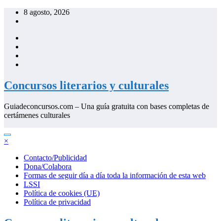
Saltar
8 agosto, 2026
al
contenido
Concursos literarios y culturales
Guiadeconcursos.com – Una guía gratuita con bases completas de
certámenes culturales
×
Contacto/Publicidad
Dona/Colabora
Formas de seguir día a día toda la información de esta web
LSSI
Política de cookies (UE)
Política de privacidad