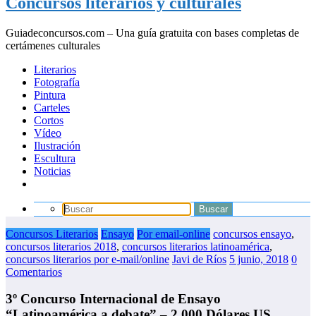
Concursos literarios y culturales
Guiadeconcursos.com – Una guía gratuita con bases completas de
certámenes culturales
Literarios
Fotografía
Pintura
Carteles
Cortos
Vídeo
Ilustración
Escultura
Noticias
Concursos Literarios
Ensayo
Por email-online
concursos ensayo
,
concursos literarios 2018
,
concursos literarios latinoamérica
,
concursos literarios por e-mail/online
Javi de Ríos
5 junio, 2018
0
Comentarios
3º Concurso Internacional de Ensayo
“Latinoamérica a debate” – 2.000 Dólares US