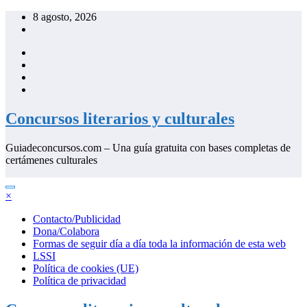
Saltar
8 agosto, 2026
al
contenido
Concursos literarios y culturales
Guiadeconcursos.com – Una guía gratuita con bases completas de
certámenes culturales
×
Contacto/Publicidad
Dona/Colabora
Formas de seguir día a día toda la información de esta web
LSSI
Política de cookies (UE)
Política de privacidad