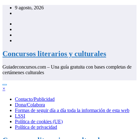
Saltar
9 agosto, 2026
al
contenido
Concursos literarios y culturales
Guiadeconcursos.com – Una guía gratuita con bases completas de
certámenes culturales
×
Contacto/Publicidad
Dona/Colabora
Formas de seguir día a día toda la información de esta web
LSSI
Política de cookies (UE)
Política de privacidad