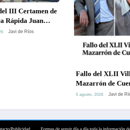
29 j
 de
Fallo del XLII Villa de
Mazarrón de Cuentos
Javi de Ríos
5 agosto, 2026
tacto/Publicidad
Formas de seguir día a día toda la información d