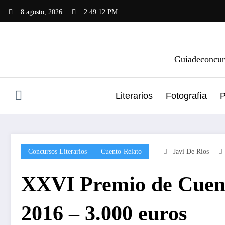
Saltar
8 agosto, 2026
2:49:12 PM
al
contenido
Guiadeconcurs
Literarios
Fotografía
P
Concursos Literarios
Cuento-Relato
Javi De Ríos
XXVI Premio de Cuent
2016 – 3.000 euros