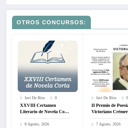
OTROS CONCURSOS:
Javi De Ríos
0
Javi De Ríos
XXVIII Certamen
II Premio de Poesí
Literario de Novela Corta
Victoriano Crémer
Ciudad de Tíjola –
3.000€
#soloEspaña 1.000€
8 Agosto, 2026
7 Agosto, 2026