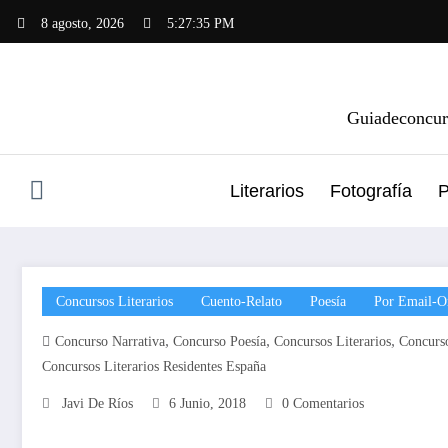
Saltar
8 agosto, 2026
5:27:36 PM
al
contenido
Guiadeconcurs
Literarios
Fotografía
P
Concursos Literarios
Cuento-Relato
Poesía
Por Email-O
,
,
,
Concurso Narrativa
Concurso Poesía
Concursos Literarios
Concurso
Concursos Literarios Residentes España
Javi De Ríos
6 Junio, 2018
0 Comentarios