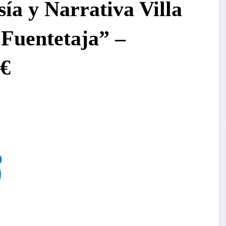
a y Narrativa Villa
 Fuentetaja” –
0€