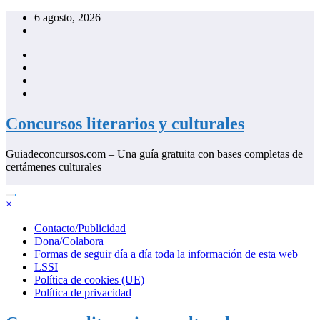
Saltar
6 agosto, 2026
al
contenido
Concursos literarios y culturales
Guiadeconcursos.com – Una guía gratuita con bases completas de
certámenes culturales
×
Contacto/Publicidad
Dona/Colabora
Formas de seguir día a día toda la información de esta web
LSSI
Política de cookies (UE)
Política de privacidad