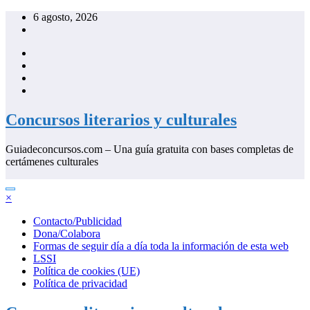
Saltar
6 agosto, 2026
al
contenido
Concursos literarios y culturales
Guiadeconcursos.com – Una guía gratuita con bases completas de
certámenes culturales
×
Contacto/Publicidad
Dona/Colabora
Formas de seguir día a día toda la información de esta web
LSSI
Política de cookies (UE)
Política de privacidad