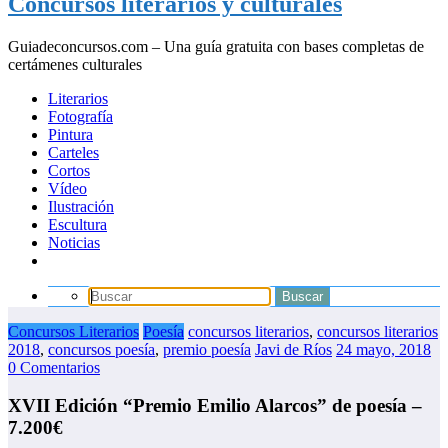
Concursos literarios y culturales
Guiadeconcursos.com – Una guía gratuita con bases completas de
certámenes culturales
Literarios
Fotografía
Pintura
Carteles
Cortos
Vídeo
Ilustración
Escultura
Noticias
Concursos Literarios
Poesía
concursos literarios
,
concursos literarios
2018
,
concursos poesía
,
premio poesía
Javi de Ríos
24 mayo, 2018
0 Comentarios
XVII Edición “Premio Emilio Alarcos” de poesía –