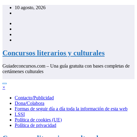
Saltar
10 agosto, 2026
al
contenido
Concursos literarios y culturales
Guiadeconcursos.com – Una guía gratuita con bases completas de
certámenes culturales
×
Contacto/Publicidad
Dona/Colabora
Formas de seguir día a día toda la información de esta web
LSSI
Política de cookies (UE)
Política de privacidad