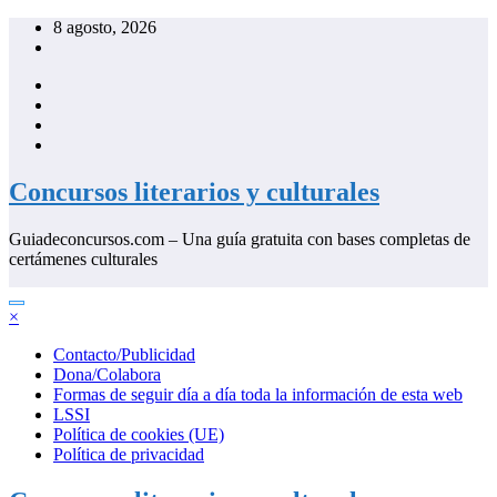
Saltar
8 agosto, 2026
al
contenido
Concursos literarios y culturales
Guiadeconcursos.com – Una guía gratuita con bases completas de
certámenes culturales
×
Contacto/Publicidad
Dona/Colabora
Formas de seguir día a día toda la información de esta web
LSSI
Política de cookies (UE)
Política de privacidad