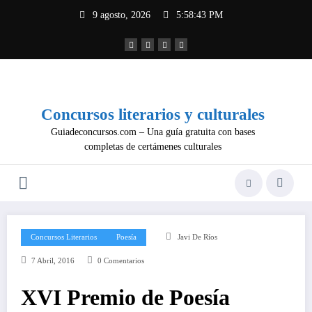
Saltar
9 agosto, 2026
5:58:43 PM
al
contenido
Concursos literarios y culturales
Guiadeconcursos.com – Una guía gratuita con bases
completas de certámenes culturales
Concursos Literarios
Poesía
Javi De Ríos
7 Abril, 2016
0 Comentarios
XVI Premio de Poesía