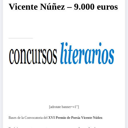
Vicente Núñez – 9.000 euros
[adrotate banner=»1″]
Bases de la Convocatoria del
XVI Premio de Poesía Vicente Núñez
.