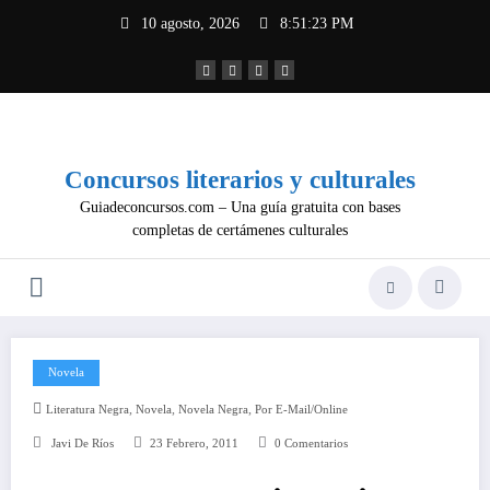
Saltar
10 agosto, 2026
8:51:24 PM
al
contenido
Concursos literarios y culturales
Guiadeconcursos.com – Una guía gratuita con bases
completas de certámenes culturales
Novela
,
,
,
Literatura Negra
Novela
Novela Negra
Por E-Mail/online
Javi De Ríos
23 Febrero, 2011
0 Comentarios