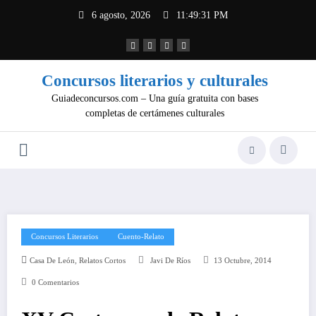
Saltar
6 agosto, 2026
11:49:31 PM
al
contenido
Concursos literarios y culturales
Guiadeconcursos.com – Una guía gratuita con bases
completas de certámenes culturales
Concursos Literarios
Cuento-Relato
,
Casa De León
Relatos Cortos
Javi De Ríos
13 Octubre, 2014
0 Comentarios