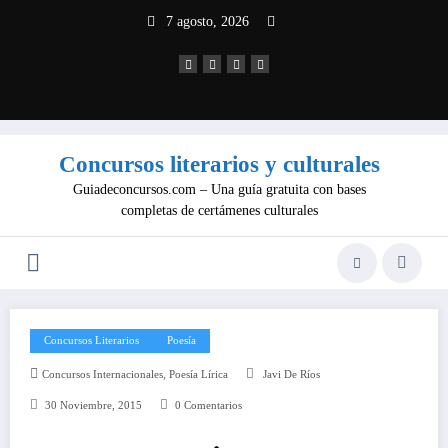
Saltar
7 agosto, 2026
al
contenido
Concursos literarios y culturales
Guiadeconcursos.com – Una guía gratuita con bases
completas de certámenes culturales
Concursos Literarios
Poesía
,
Concursos Internacionales
Poesía Lírica
Javi De Ríos
30 Noviembre, 2015
0 Comentarios