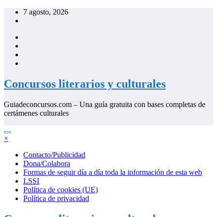
Saltar
7 agosto, 2026
al
contenido
Concursos literarios y culturales
Guiadeconcursos.com – Una guía gratuita con bases completas de
certámenes culturales
×
Contacto/Publicidad
Dona/Colabora
Formas de seguir día a día toda la información de esta web
LSSI
Política de cookies (UE)
Política de privacidad