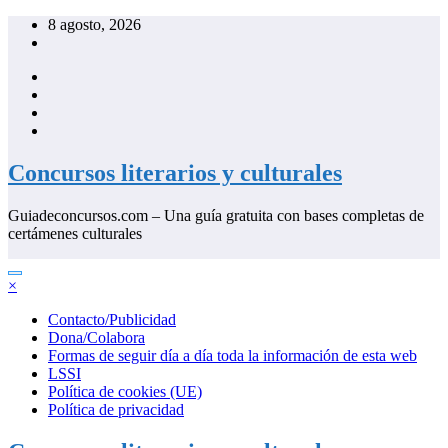
Saltar
8 agosto, 2026
al
contenido
Concursos literarios y culturales
Guiadeconcursos.com – Una guía gratuita con bases completas de
certámenes culturales
×
Contacto/Publicidad
Dona/Colabora
Formas de seguir día a día toda la información de esta web
LSSI
Política de cookies (UE)
Política de privacidad