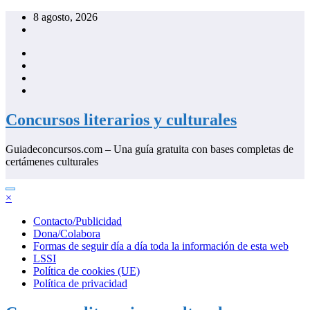
Saltar
8 agosto, 2026
al
contenido
Concursos literarios y culturales
Guiadeconcursos.com – Una guía gratuita con bases completas de
certámenes culturales
×
Contacto/Publicidad
Dona/Colabora
Formas de seguir día a día toda la información de esta web
LSSI
Política de cookies (UE)
Política de privacidad