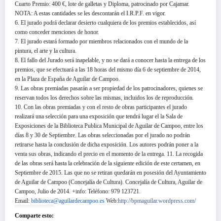
Cuarto Premio: 400 €, lote de galletas y Diploma, patrocinado por Cajamar.
NOTA: A estas cantidades se les descontarán el I.R.P.F. en vigor.
6. El jurado podrá declarar desierto cualquiera de los premios establecidos, así
como conceder menciones de honor.
7. El jurado estará formado por miembros relacionados con el mundo de la
pintura, el arte y la cultura.
8. El fallo del Jurado será inapelable, y no se dará a conocer hasta la entrega de los
premios, que se efectuará a las 18 horas del mismo día 6 de septiembre de 2014,
en la Plaza de España de Aguilar de Campoo.
9. Las obras premiadas pasarán a ser propiedad de los patrocinadores, quienes se
reservan todos los derechos sobre las mismas, incluidos los de reproducción.
10. Con las obras premiadas y con el resto de obras participantes el jurado
realizará una selección para una exposición que tendrá lugar el la Sala de
Exposiciones de la Biblioteca Publica Municipal de Aguilar de Campoo, entre los
días 8 y 30 de Septiembre. Las obras seleccionadas por el jurado no podrán
retirarse hasta la conclusión de dicha exposición. Los autores podrán poner a la
venta sus obras, indicando el precio en el momento de la entrega. 11. La recogida
de las obras será hasta la celebración de la siguiente edición de este certamen, en
Septiembre de 2015. Las que no se retiran quedarán en posesión del Ayuntamiento
de Aguilar de Campoo (Concejalía de Cultura). Concejalía de Cultura, Aguilar de
Campoo, Julio de 2014. +info: Teléfono: 979 123721.
Email:
biblioteca@aguilardecampoo.es
Web:
http://bpmaguilar.
wordpress.com/
Comparte esto: