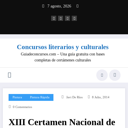
Saltar
7 agosto, 2026
al
contenido
Concursos literarios y culturales
Guiadeconcursos.com – Una guía gratuita con bases
completas de certámenes culturales
Pintura
Pintura Rápida
Javi De Ríos
8 Julio, 2014
0 Comentarios
XIII Certamen Nacional de