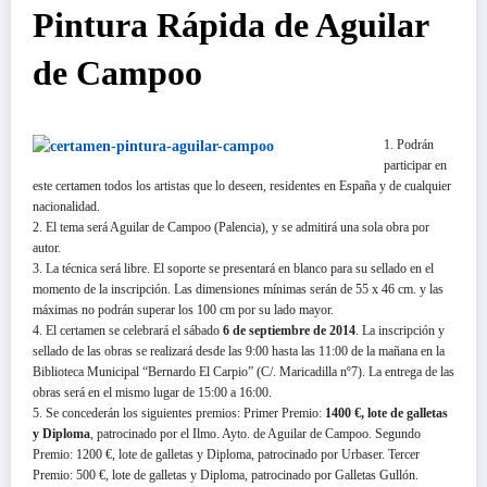
Pintura Rápida de Aguilar
de Campoo
1. Podrán
participar en
este certamen todos los artistas que lo deseen, residentes en España y de cualquier
nacionalidad.
2. El tema será Aguilar de Campoo (Palencia), y se admitirá una sola obra por
autor.
3. La técnica será libre. El soporte se presentará en blanco para su sellado en el
momento de la inscripción. Las dimensiones mínimas serán de 55 x 46 cm. y las
máximas no podrán superar los 100 cm por su lado mayor.
4. El certamen se celebrará el sábado
6 de septiembre de 2014
. La inscripción y
sellado de las obras se realizará desde las 9:00 hasta las 11:00 de la mañana en la
Biblioteca Municipal “Bernardo El Carpio” (C/. Maricadilla nº7). La entrega de las
obras será en el mismo lugar de 15:00 a 16:00.
5. Se concederán los siguientes premios: Primer Premio:
1400 €, lote de galletas
y Diploma
, patrocinado por el Ilmo. Ayto. de Aguilar de Campoo. Segundo
Premio: 1200 €, lote de galletas y Diploma, patrocinado por Urbaser. Tercer
Premio: 500 €, lote de galletas y Diploma, patrocinado por Galletas Gullón.