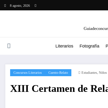
Saltar
8 agosto, 2026
al
contenido
Guiadeconcurs
Literarios
Fotografía
P
,
Concursos Literarios
Cuento-Relato
Estudiantes
Niños
XIII Certamen de Rel