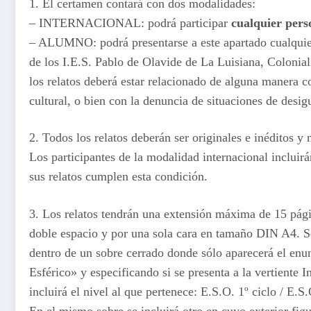
1. El certamen contará con dos modalidades:
– INTERNACIONAL: podrá participar
cualquier per
– ALUMNO: podrá presentarse a este apartado cualquier
de los I.E.S. Pablo de Olavide de La Luisiana, Colonia
los relatos deberá estar relacionado de alguna manera con
cultural, o bien con la denuncia de situaciones de desig
2. Todos los relatos deberán ser originales e inéditos y
Los participantes de la modalidad internacional incluirá
sus relatos cumplen esta condición.
3. Los relatos tendrán una extensión máxima de 15 pá
doble espacio y por una sola cara en tamaño DIN A4. S
dentro de un sobre cerrado donde sólo aparecerá el en
Esférico» y especificando si se presenta a la vertiente 
incluirá el nivel al que pertenece: E.S.O. 1º ciclo / E.S.
En el mismo sobre se incluirá otro en cuyo exterior figur