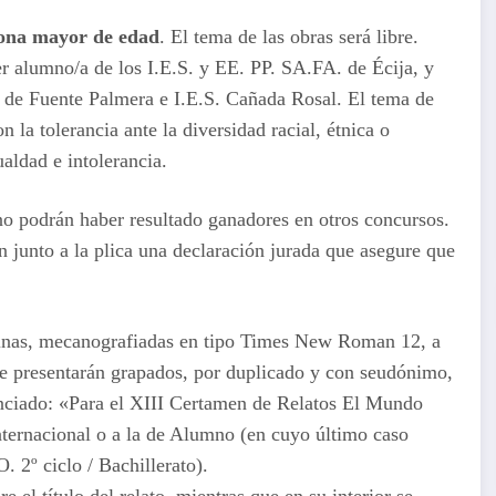
sona mayor de edad
. El tema de las obras será libre.
 alumno/a de los I.E.S. y EE. PP. SA.FA. de Écija, y
l de Fuente Palmera e I.E.S. Cañada Rosal. El tema de
 la tolerancia ante la diversidad racial, étnica o
ualdad e intolerancia.
 no podrán haber resultado ganadores en otros concursos.
n junto a la plica una declaración jurada que asegure que
ginas, mecanografiadas en tipo Times New Roman 12, a
e presentarán grapados, por duplicado y con seudónimo,
unciado: «Para el XIII Certamen de Relatos El Mundo
Internacional o a la de Alumno (en cuyo último caso
O. 2º ciclo / Bachillerato).
e el título del relato, mientras que en su interior se