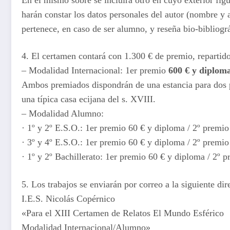
harán constar los datos personales del autor (nombre y a
pertenece, en caso de ser alumno, y reseña bio-bibliográ
4. El certamen contará con 1.300 € de premio, repartido
– Modalidad Internacional: 1er premio
600 € y diplom
Ambos premiados dispondrán de una estancia para dos p
una típica casa ecijana del s. XVIII.
– Modalidad Alumno:
· 1º y 2º E.S.O.: 1er premio 60 € y diploma / 2º premi
· 3º y 4º E.S.O.: 1er premio 60 € y diploma / 2º premi
· 1º y 2º Bachillerato: 1er premio 60 € y diploma / 2º 
5. Los trabajos se enviarán por correo a la siguiente dir
I.E.S. Nicolás Copérnico
«Para el XIII Certamen de Relatos El Mundo Esférico
Modalidad Internacional/Alumno»