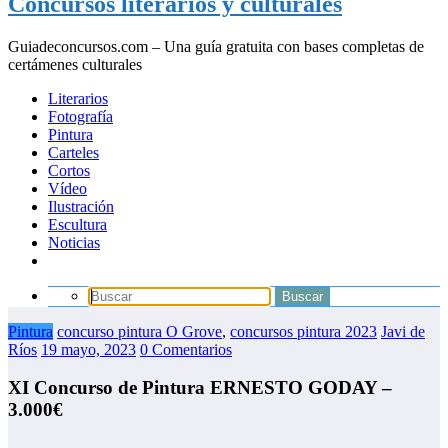
Concursos literarios y culturales
Guiadeconcursos.com – Una guía gratuita con bases completas de
certámenes culturales
Literarios
Fotografía
Pintura
Carteles
Cortos
Vídeo
Ilustración
Escultura
Noticias
Pintura
concurso pintura O Grove
,
concursos pintura 2023
Javi de
Ríos
19 mayo, 2023
0 Comentarios
XI Concurso de Pintura ERNESTO GODAY –
3.000€