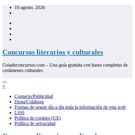
Saltar
10 agosto, 2026
al
contenido
Concursos literarios y culturales
Guiadeconcursos.com – Una guía gratuita con bases completas de
certámenes culturales
×
Contacto/Publicidad
Dona/Colabora
Formas de seguir día a día toda la información de esta web
LSSI
Política de cookies (UE)
Política de privacidad