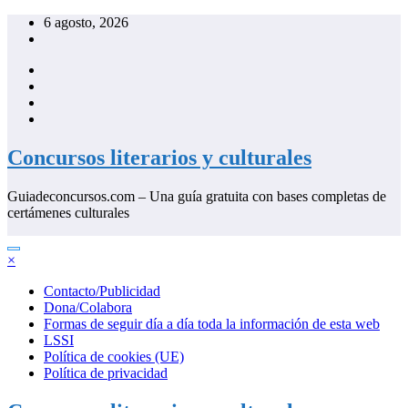
Saltar
6 agosto, 2026
al
contenido
Concursos literarios y culturales
Guiadeconcursos.com – Una guía gratuita con bases completas de
certámenes culturales
×
Contacto/Publicidad
Dona/Colabora
Formas de seguir día a día toda la información de esta web
LSSI
Política de cookies (UE)
Política de privacidad