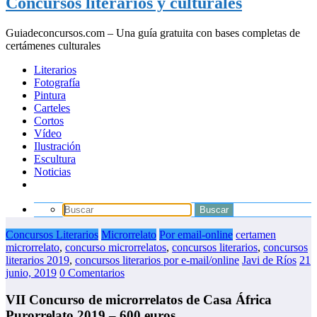
Concursos literarios y culturales
Guiadeconcursos.com – Una guía gratuita con bases completas de
certámenes culturales
Literarios
Fotografía
Pintura
Carteles
Cortos
Vídeo
Ilustración
Escultura
Noticias
Concursos Literarios
Microrrelato
Por email-online
certamen
microrrelato
,
concurso microrrelatos
,
concursos literarios
,
concursos
literarios 2019
,
concursos literarios por e-mail/online
Javi de Ríos
21
junio, 2019
0 Comentarios
VII Concurso de microrrelatos de Casa África
Purorrelato 2019 – 600 euros