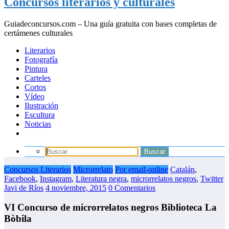
Concursos literarios y culturales
Guiadeconcursos.com – Una guía gratuita con bases completas de
certámenes culturales
Literarios
Fotografía
Pintura
Carteles
Cortos
Vídeo
Ilustración
Escultura
Noticias
Concursos Literarios
Microrrelato
Por email-online
Catalán
,
Facebook
,
Instagram
,
Literatura negra
,
microrrelatos negros
,
Twitter
Javi de Ríos
4 noviembre, 2015
0 Comentarios
VI Concurso de microrrelatos negros Biblioteca La
Bòbila