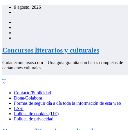
Saltar
9 agosto, 2026
al
contenido
Concursos literarios y culturales
Guiadeconcursos.com – Una guía gratuita con bases completas de
certámenes culturales
×
Contacto/Publicidad
Dona/Colabora
Formas de seguir día a día toda la información de esta web
LSSI
Política de cookies (UE)
Política de privacidad