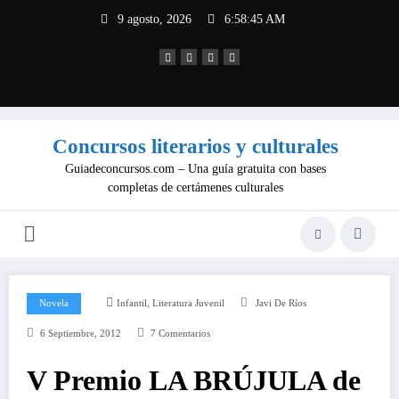
Saltar
9 agosto, 2026
6:58:45 AM
al
contenido
Concursos literarios y culturales
Guiadeconcursos.com – Una guía gratuita con bases
completas de certámenes culturales
,
Novela
Infantil
Literatura Juvenil
Javi De Ríos
6 Septiembre, 2012
7 Comentarios
V Premio LA BRÚJULA de