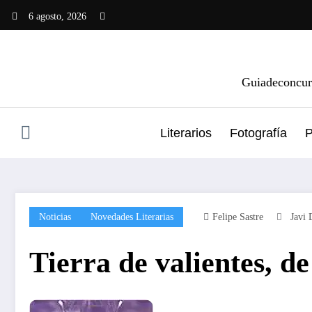
Saltar
6 agosto, 2026
al
contenido
Guiadeconcurs
Literarios
Fotografía
P
Noticias
Novedades Literarias
Felipe Sastre
Javi 
Tierra de valientes, de