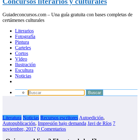
Concursos literarios y culturales
Guiadeconcursos.com – Una guía gratuita con bases completas de
certámenes culturales
Literarios
Fotografía
Pintura
Carteles
Cortos
Vídeo
Ilustración
Escultura
Noticias
Literatura
Noticias
Recursos escritores
Autoedición
,
Autopublicación
,
Impresión bajo demanda
Javi de Ríos
7
noviembre, 2017
0 Comentarios