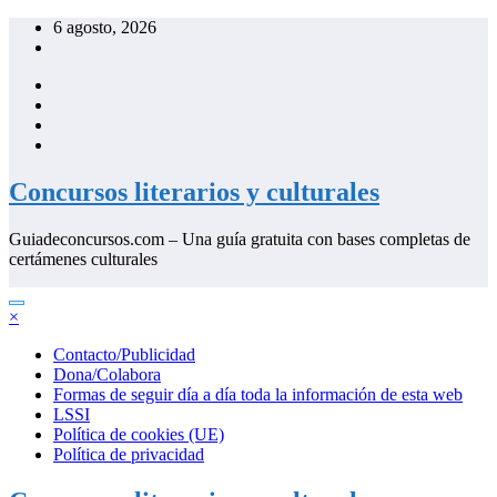
Saltar
6 agosto, 2026
al
contenido
Concursos literarios y culturales
Guiadeconcursos.com – Una guía gratuita con bases completas de
certámenes culturales
×
Contacto/Publicidad
Dona/Colabora
Formas de seguir día a día toda la información de esta web
LSSI
Política de cookies (UE)
Política de privacidad