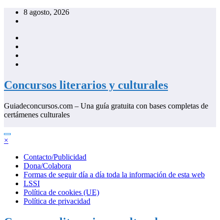
Saltar
8 agosto, 2026
al
contenido
Concursos literarios y culturales
Guiadeconcursos.com – Una guía gratuita con bases completas de
certámenes culturales
×
Contacto/Publicidad
Dona/Colabora
Formas de seguir día a día toda la información de esta web
LSSI
Política de cookies (UE)
Política de privacidad