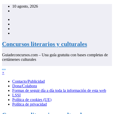
Saltar
10 agosto, 2026
al
contenido
Concursos literarios y culturales
Guiadeconcursos.com – Una guía gratuita con bases completas de
certámenes culturales
×
Contacto/Publicidad
Dona/Colabora
Formas de seguir día a día toda la información de esta web
LSSI
Política de cookies (UE)
Política de privacidad