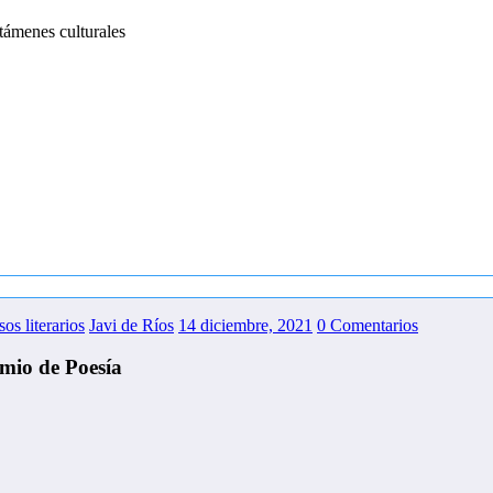
támenes culturales
sos literarios
Javi de Ríos
14 diciembre, 2021
0 Comentarios
emio de Poesía