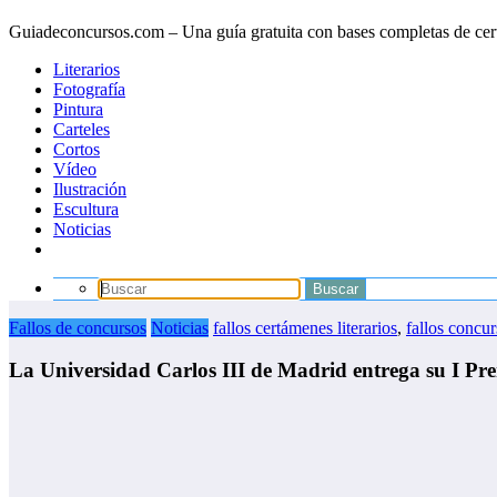
Guiadeconcursos.com – Una guía gratuita con bases completas de cer
Literarios
Fotografía
Pintura
Carteles
Cortos
Vídeo
Ilustración
Escultura
Noticias
Fallos de concursos
Noticias
fallos certámenes literarios
,
fallos concur
La Universidad Carlos III de Madrid entrega su I Pr