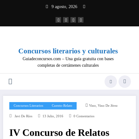
Saltar
9 agosto, 2026
al
contenido
Concursos literarios y culturales
Guiadeconcursos.com – Una guía gratuita con bases
completas de certámenes culturales
,
Concursos Literarios
Cuento-Relato
Vino
Vino De Jérez
Javi De Ríos
13 Julio, 2016
0 Comentarios
IV Concurso de Relatos