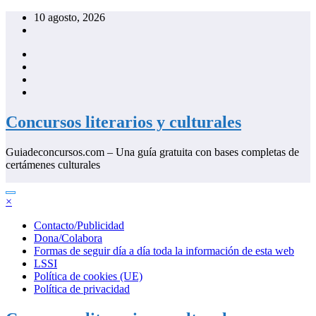
Saltar
10 agosto, 2026
al
contenido
Concursos literarios y culturales
Guiadeconcursos.com – Una guía gratuita con bases completas de
certámenes culturales
×
Contacto/Publicidad
Dona/Colabora
Formas de seguir día a día toda la información de esta web
LSSI
Política de cookies (UE)
Política de privacidad