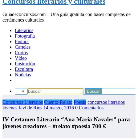
Concursos literarios y culturales
Guiadeconcursos.com – Una guía gratuita con bases completas de
certámenes culturales
Literarios
Fotografía
Pintura
Carteles
Cortos
Vídeo
Ilustración
Escultura
Noticias
Concursos Literarios
Cuento-Relato
Poesía
concursos literarios
jóvenes
Javi de Ríos
14 marzo, 2016
0 Comentarios
IV Certamen Literario “Ana María Navales” para
jóvenes creadores – #relato #poesía 700 €