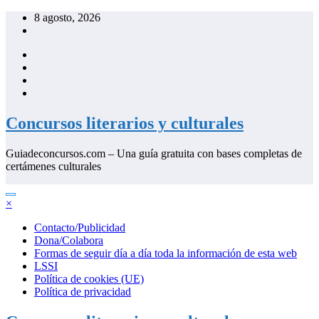
Saltar
8 agosto, 2026
al
contenido
Concursos literarios y culturales
Guiadeconcursos.com – Una guía gratuita con bases completas de
certámenes culturales
×
Contacto/Publicidad
Dona/Colabora
Formas de seguir día a día toda la información de esta web
LSSI
Política de cookies (UE)
Política de privacidad