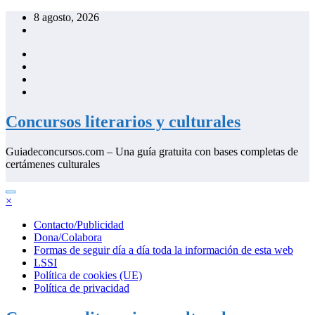
Saltar
8 agosto, 2026
al
contenido
Concursos literarios y culturales
Guiadeconcursos.com – Una guía gratuita con bases completas de
certámenes culturales
×
Contacto/Publicidad
Dona/Colabora
Formas de seguir día a día toda la información de esta web
LSSI
Política de cookies (UE)
Política de privacidad