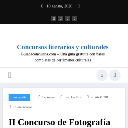
Saltar
10 agosto, 2026
al
contenido
Concursos literarios y culturales
Guiadeconcursos.com – Una guía gratuita con bases
completas de certámenes culturales
Fotografía
Espárrago
Javi De Ríos
26 Abril, 2015
0 Comentarios
II Concurso de Fotografía