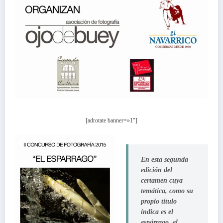
[adrotate banner=»1″]
En esta segunda
edición del
certamen cuya
temática, como su
propio título
indica es el
espárrago
, el