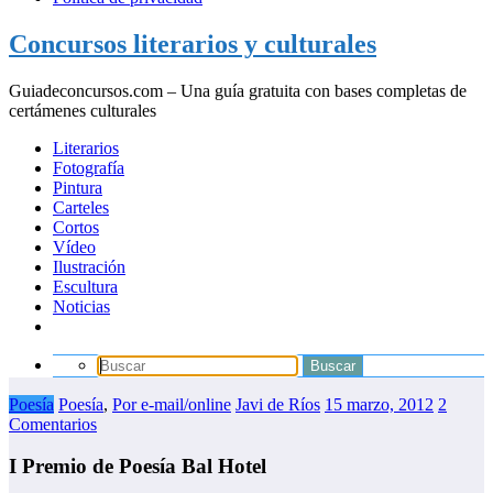
Concursos literarios y culturales
Guiadeconcursos.com – Una guía gratuita con bases completas de
certámenes culturales
Literarios
Fotografía
Pintura
Carteles
Cortos
Vídeo
Ilustración
Escultura
Noticias
Poesía
Poesía
,
Por e-mail/online
Javi de Ríos
15 marzo, 2012
2
Comentarios
I Premio de Poesía Bal Hotel