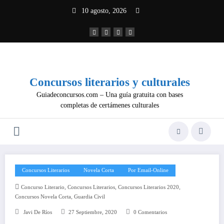
Saltar
10 agosto, 2026
al
contenido
Concursos literarios y culturales
Guiadeconcursos.com – Una guía gratuita con bases
completas de certámenes culturales
Concursos Literarios
Novela Corta
Por Email-Online
,
,
,
Concurso Literario
Concursos Literarios
Concursos Literarios 2020
,
Concursos Novela Corta
Guardia Civil
Javi De Ríos
27 Septiembre, 2020
0 Comentarios