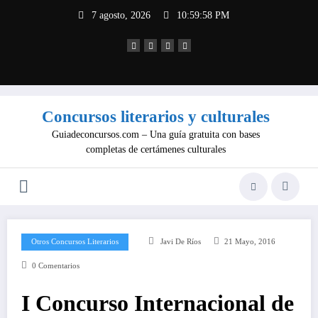
Saltar
7 agosto, 2026
10:59:58 PM
al
contenido
Concursos literarios y culturales
Guiadeconcursos.com – Una guía gratuita con bases
completas de certámenes culturales
Otros Concursos Literarios
Javi De Ríos
21 Mayo, 2016
0 Comentarios
I Concurso Internacional de