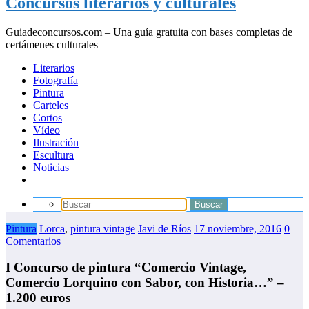
Concursos literarios y culturales
Guiadeconcursos.com – Una guía gratuita con bases completas de
certámenes culturales
Literarios
Fotografía
Pintura
Carteles
Cortos
Vídeo
Ilustración
Escultura
Noticias
Pintura
Lorca
,
pintura vintage
Javi de Ríos
17 noviembre, 2016
0
Comentarios
I Concurso de pintura “Comercio Vintage,
Comercio Lorquino con Sabor, con Historia…” –