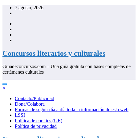
Saltar
7 agosto, 2026
al
contenido
Concursos literarios y culturales
Guiadeconcursos.com – Una guía gratuita con bases completas de
certámenes culturales
×
Contacto/Publicidad
Dona/Colabora
Formas de seguir día a día toda la información de esta web
LSSI
Política de cookies (UE)
Política de privacidad