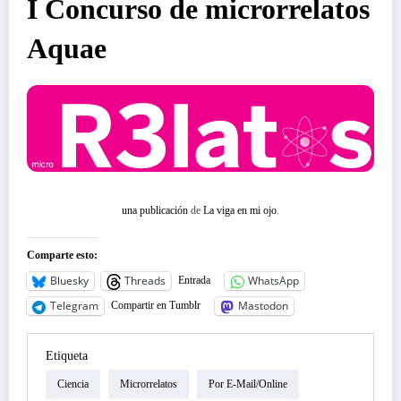
I Concurso de microrrelatos
Aquae
una publicación
de
La viga en mi ojo
.
Comparte esto:
Bluesky
Threads
WhatsApp
Entrada
Telegram
Mastodon
Compartir en Tumblr
Etiqueta
Ciencia
Microrrelatos
Por E-Mail/online