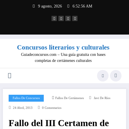
Saltar
9 agosto, 2026
6:52:57 AM
al
contenido
Concursos literarios y culturales
Guiadeconcursos.com – Una guía gratuita con bases
completas de certámenes culturales
Fallos De Concursos
Fallos De Certámenes
Javi De Ríos
24 Abril, 2013
0 Comentarios
Fallo del III Certamen de