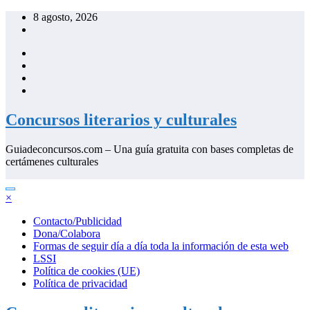
Saltar
8 agosto, 2026
al
contenido
Concursos literarios y culturales
Guiadeconcursos.com – Una guía gratuita con bases completas de
certámenes culturales
×
Contacto/Publicidad
Dona/Colabora
Formas de seguir día a día toda la información de esta web
LSSI
Política de cookies (UE)
Política de privacidad