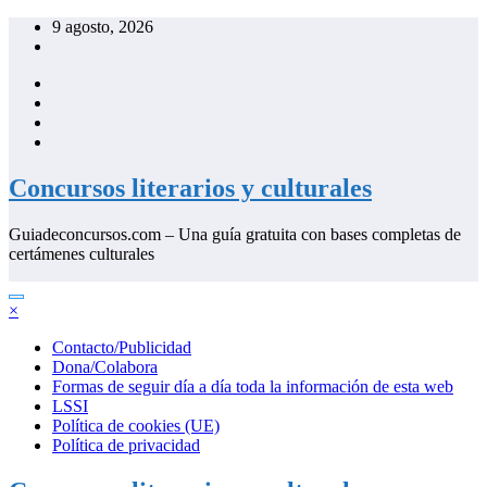
Saltar
9 agosto, 2026
al
contenido
Concursos literarios y culturales
Guiadeconcursos.com – Una guía gratuita con bases completas de
certámenes culturales
×
Contacto/Publicidad
Dona/Colabora
Formas de seguir día a día toda la información de esta web
LSSI
Política de cookies (UE)
Política de privacidad